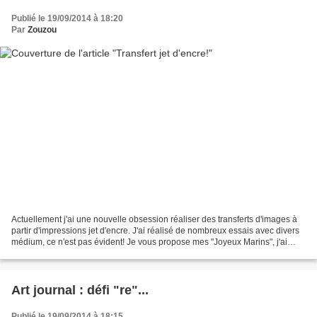
Publié le 19/09/2014 à 18:20
Par
Zouzou
Actuellement j'ai une nouvelle obsession réaliser des transferts d'images à
partir d'impressions jet d'encre. J'ai réalisé de nombreux essais avec divers
médium, ce n'est pas évident! Je vous propose mes "Joyeux Marins", j'ai
utilisé du gel médium "liquitex"...
Art journal : défi "re"...
Publié le 19/09/2014 à 18:15