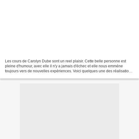
Les cours de Carolyn Dube sont un reel plaisir. Cette belle personne est
pleine d'humour, avec elle il n'y a jamais d'échec et elle nous emméne
toujours vers de nouvelles expèriences. Voici quelques une des réalisations
que j'ai obtenues après la première...