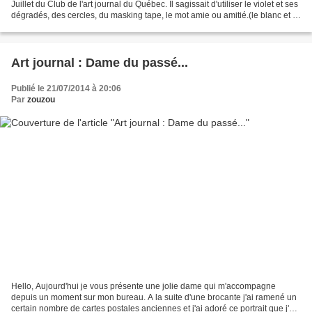
Juillet du Club de l'art journal du Québec. Il sagissait d'utiliser le violet et ses
dégradés, des cercles, du masking tape, le mot amie ou amitié.(le blanc et le
noir sont permis)...
Art journal : Dame du passé...
Publié le 21/07/2014 à 20:06
Par
zouzou
Hello, Aujourd'hui je vous présente une jolie dame qui m'accompagne
depuis un moment sur mon bureau. A la suite d'une brocante j'ai ramené un
certain nombre de cartes postales anciennes et j'ai adoré ce portrait que j'ai