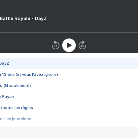
 Battle Royale - DayZ
 DayZ
 a 13 ans (et vous l'avez ignoré)
e (littéralement)
im Rayan
 toutes les règles
s les jeux vidéo
us choquant de Rockstar ? - Le scandale BULLY